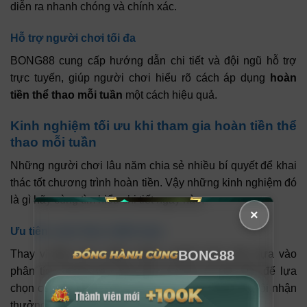
diễn ra nhanh chóng và chính xác.
Hỗ trợ người chơi tối đa
BONG88 cung cấp hướng dẫn chi tiết và đội ngũ hỗ trợ
trực tuyến, giúp người chơi hiểu rõ cách áp dụng
hoàn
tiền thể thao mỗi tuần
một cách hiệu quả.
Kinh nghiệm tối ưu khi tham gia hoàn tiền thể
thao mỗi tuần
Những người chơi lâu năm chia sẻ nhiều bí quyết để khai
thác tốt chương trình hoàn tiền. Vậy những kinh nghiệm đó
là gì hãy cùng tìm hiểu chi tiết ngay nào:
×
Ưu tiên cược theo chiến lược
BONG88
Thay vì đặt cược ngẫu nhiên, người chơi nên dựa vào
phân tích phong độ, đội hình và lịch sử đối đầu để lựa
chọn cược có khả năng thắng cao, vừa tăng cơ hội nhận
thưởng vừa nhận khoản hoàn tiền tối ưu.