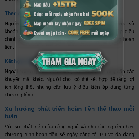
Theo dõi kết quả định kỳ
Người chơi nên thường xuyên kiểm tra số liệu cược và
khoản hoàn tiền đã nhận trong tuần. Việc này giúp điều
chỉnh chiến lược kịp thời, tránh bỏ lỡ cơ hội nhận hoàn
tiền.
Kết hợp nhiều ưu đãi
Ngoài chương trình hoàn tiền, BONG88 còn cung cấp các
khuyến mãi khác. Người chơi có thể kết hợp để tăng lợi
ích tổng thể, nhưng cần lưu ý điều kiện áp dụng từng
chương trình.
Xu hướng phát triển hoàn tiền thể thao mỗi
tuần
Với sự phát triển của công nghệ và nhu cầu người chơi,
chương trình hoàn tiền sẽ ngày càng tối ưu và đa dạng