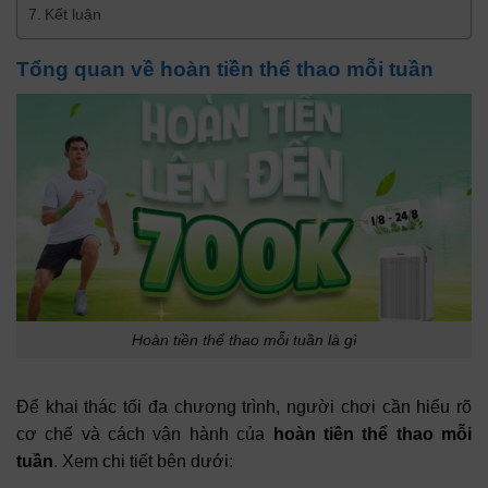
Kết luận
Tổng quan về hoàn tiền thể thao mỗi tuần
Hoàn tiền thể thao mỗi tuần là gì
Để khai thác tối đa chương trình, người chơi cần hiểu rõ
cơ chế và cách vận hành của
hoàn tiền thể thao mỗi
tuần
. Xem chi tiết bên dưới: