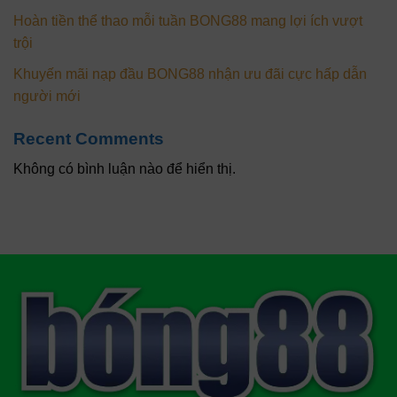
Hoàn tiền thể thao mỗi tuần BONG88 mang lợi ích vượt
trội
Khuyến mãi nạp đầu BONG88 nhận ưu đãi cực hấp dẫn
người mới
Recent Comments
Không có bình luận nào để hiển thị.