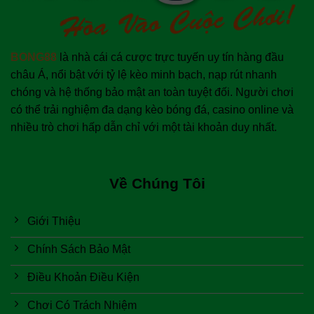
BONG88
là nhà cái cá cược trực tuyến uy tín hàng đầu
châu Á, nổi bật với tỷ lệ kèo minh bạch, nạp rút nhanh
chóng và hệ thống bảo mật an toàn tuyệt đối. Người chơi
có thể trải nghiệm đa dạng kèo bóng đá, casino online và
nhiều trò chơi hấp dẫn chỉ với một tài khoản duy nhất.
Về Chúng Tôi
Giới Thiệu
Chính Sách Bảo Mật
Điều Khoản Điều Kiện
Chơi Có Trách Nhiệm