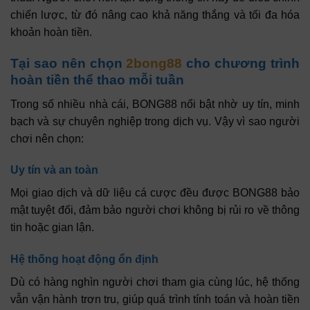
chiến lược, từ đó nâng cao khả năng thắng và tối đa hóa
khoản hoàn tiền.
Tại sao nên chọn
2bong88
cho chương trình
hoàn tiền thể thao mỗi tuần
Trong số nhiều nhà cái, BONG88 nổi bật nhờ uy tín, minh
bạch và sự chuyên nghiệp trong dịch vụ. Vậy vì sao người
chơi nên chọn:
Uy tín và an toàn
Mọi giao dịch và dữ liệu cá cược đều được BONG88 bảo
mật tuyệt đối, đảm bảo người chơi không bị rủi ro về thông
tin hoặc gian lận.
Hệ thống hoạt động ổn định
Dù có hàng nghìn người chơi tham gia cùng lúc, hệ thống
vẫn vận hành trơn tru, giúp quá trình tính toán và hoàn tiền