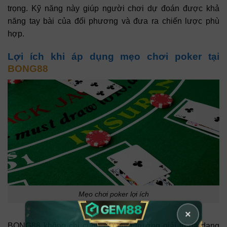
trọng. Kỹ năng này giúp người chơi dự đoán được khả
năng tay bài của đối phương và đưa ra chiến lược phù
hợp.
Lợi ích khi áp dụng mẹo chơi poker tại
BONG88
Mẹo chơi poker lợi ích
×
BONG88 không chỉ cung cấp môi trường giải trí đa dạng