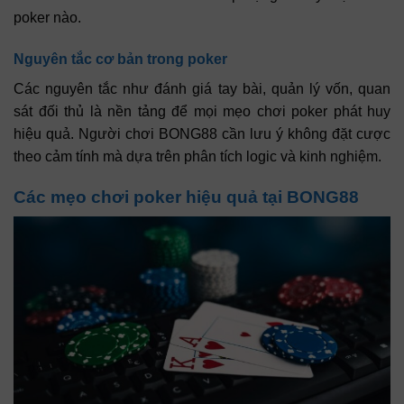
poker nào.
Nguyên tắc cơ bản trong poker
Các nguyên tắc như đánh giá tay bài, quản lý vốn, quan
sát đối thủ là nền tảng để mọi mẹo chơi poker phát huy
hiệu quả. Người chơi BONG88 cần lưu ý không đặt cược
theo cảm tính mà dựa trên phân tích logic và kinh nghiệm.
Các mẹo chơi poker hiệu quả tại BONG88