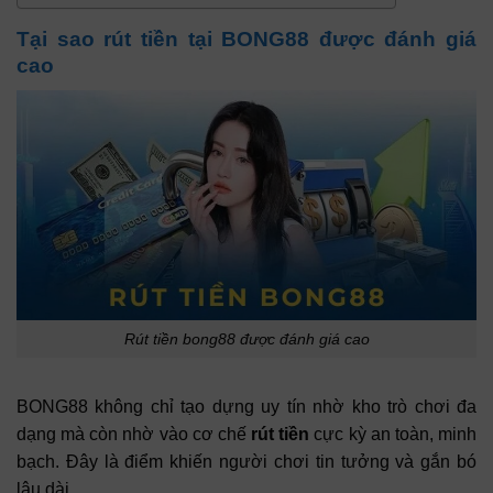
Tại sao rút tiền tại BONG88 được đánh giá
cao
Rút tiền bong88 được đánh giá cao
BONG88 không chỉ tạo dựng uy tín nhờ kho trò chơi đa
dạng mà còn nhờ vào cơ chế
rút tiền
cực kỳ an toàn, minh
bạch. Đây là điểm khiến người chơi tin tưởng và gắn bó
lâu dài.