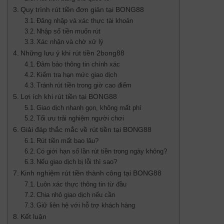
Quy trình rút tiền đơn giản tại BONG88
Đăng nhập và xác thực tài khoản
Nhập số tiền muốn rút
Xác nhận và chờ xử lý
Những lưu ý khi rút tiền 2bong88
Đảm bảo thông tin chính xác
Kiểm tra hạn mức giao dịch
Tránh rút tiền trong giờ cao điểm
Lợi ích khi rút tiền tại BONG88
Giao dịch nhanh gọn, không mất phí
Tối ưu trải nghiệm người chơi
Giải đáp thắc mắc về rút tiền tại BONG88
Rút tiền mất bao lâu?
Có giới hạn số lần rút tiền trong ngày không?
Nếu giao dịch bị lỗi thì sao?
Kinh nghiệm rút tiền thành công tại BONG88
Luôn xác thực thông tin từ đầu
Chia nhỏ giao dịch nếu cần
Giữ liên hệ với hỗ trợ khách hàng
Kết luận