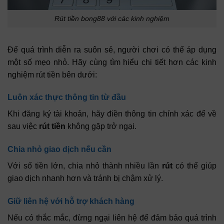
Rút tiền bong88 với các kinh nghiệm
Để quá trình diễn ra suôn sẻ, người chơi có thể áp dụng
một số mẹo nhỏ. Hãy cùng tìm hiểu chi tiết hơn các kinh
nghiệm rút tiền bên dưới:
Luôn xác thực thông tin từ đầu
Khi đăng ký tài khoản, hãy điền thông tin chính xác để về
sau việc
rút tiền
không gặp trở ngại.
Chia nhỏ giao dịch nếu cần
Với số tiền lớn, chia nhỏ thành nhiều lần
rút
có thể giúp
giao dịch nhanh hơn và tránh bị chậm xử lý.
Giữ liên hệ với hỗ trợ khách hàng
Nếu có thắc mắc, đừng ngại liên hệ để đảm bảo quá trình