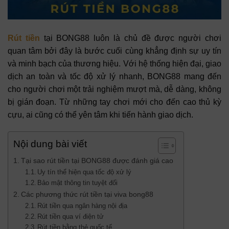
Rút tiền
tại BONG88 luôn là chủ đề được người chơi
quan tâm bởi đây là bước cuối cùng khẳng định sự uy tín
và minh bạch của thương hiệu. Với hệ thống hiện đại, giao
dịch an toàn và tốc độ xử lý nhanh, BONG88 mang đến
cho người chơi một trải nghiệm mượt mà, dễ dàng, không
bị gián đoạn. Từ những tay chơi mới cho đến cao thủ kỳ
cựu, ai cũng có thể yên tâm khi tiến hành giao dịch.
Nội dung bài viết
Tại sao rút tiền tại BONG88 được đánh giá cao
Uy tín thể hiện qua tốc độ xử lý
Bảo mật thông tin tuyệt đối
Các phương thức rút tiền tại viva bong88
Rút tiền qua ngân hàng nội địa
Rút tiền qua ví điện tử
Rút tiền bằng thẻ quốc tế