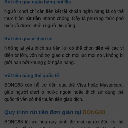
Rút tiền qua ngân hàng nội địa
Người chơi chỉ cần liên kết tài khoản ngân hàng là có thể
thực hiện
rút tiền
nhanh chóng. Đây là phương thức phổ
biến và được nhiều người tin dùng.
Rút tiền qua ví điện tử
Những ai yêu thích sự tiện lợi có thể chọn
tiền
về các ví
điện tử lớn, vốn hỗ trợ giao dịch mọi lúc mọi nơi, không bị
giới hạn bởi khung giờ ngân hàng.
Rút tiền bằng thẻ quốc tế
BONG88 còn hỗ trợ tiền qua thẻ Visa hoặc Mastercard,
giúp người chơi ở nước ngoài hoặc thích sử dụng thẻ
quốc tế vẫn có thể thuận tiện giao dịch.
Quy trình rút tiền đơn giản tại
BONG88
BONG88 tối ưu hóa quy trình để mọi người đều có thể