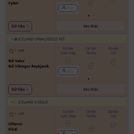
Fylkir
2811
Kèo khác
Dữ liệu
ICELAND URVALSDEILD NỮ
Cả trận
Cả trận
Cả trận
1
-
0
HT
Cược Chấp
Tài/Xỉu
1X2
Cư
Nữ Valur
Nữ Vikingur Reykjavik
2076
Kèo khác
Dữ liệu
ICELAND 4 DEILD
Cả trận
Cả trận
Cả trận
1
-
1
HT
Cược Chấp
Tài/Xỉu
1X2
Cư
Ulfarnir
Ellidi