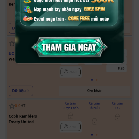
Kerry FC
2084
Kèo khác
Dữ liệu
Cả trận
Cả trận
Cả trận
3
-
1
Hiệp 2
63
'
Cược Chấp
Tài/Xỉu
1X2
Cư
1.06
UC Dublin
0.84
0.94
0/0.5
4
Wexford(Trẻ)
19.00
-0.96
0.92
U
8.20
2660
Kèo khác
Dữ liệu
Cả trận
Cả trận
Cả trận
0
-
0
HT
Cược Chấp
Tài/Xỉu
1X2
Cư
Cobh Ramblers
Treaty United
2781