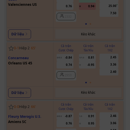
Valenciennes US
25.00
0.76
0.94
U
7.50
2332
Kèo khác
Dữ liệu
Cả trận
Cả trận
Cả trận
0
-
1
Hiệp 2
65
'
Cược Chấp
Tài/Xỉu
1X2
Cư
2.45
Concarneau
-0.84
0.81
0/0.5
1/1.5
Orleans US 45
3.36
0.74
-0.95
U
2.40
2959
Kèo khác
Dữ liệu
Cả trận
Cả trận
Cả trận
0
-
0
Hiệp 2
66
'
Cược Chấp
Tài/Xỉu
1X2
Cư
2.46
Fleury Merogis U.S.
-0.87
0.91
0/0.5
1.5
Amiens SC
3.06
0.76
0.95
U