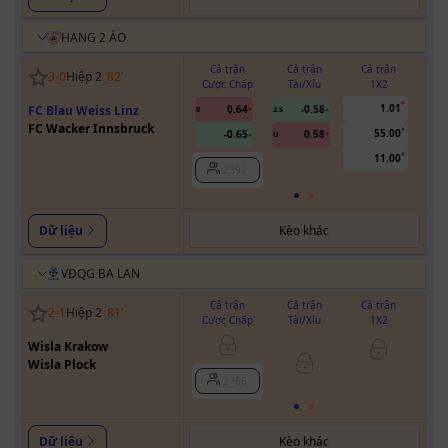
HẠNG 2 ÁO
Cả trận
Cả trận
Cả trận
3
-
0
Hiệp 2
82
'
Cược Chấp
Tài/Xỉu
1X2
Cư
1.01
FC Blau Weiss Linz
0.64
-0.58
0
2.5
FC Wacker Innsbruck
55.00
-0.65
0.58
U
11.00
2392
Kèo khác
Dữ liệu
VĐQG BA LAN
Cả trận
Cả trận
Cả trận
2
-
1
Hiệp 2
81
'
Cược Chấp
Tài/Xỉu
1X2
Cư
Wisla Krakow
Wisla Plock
2766
Kèo khác
Dữ liệu