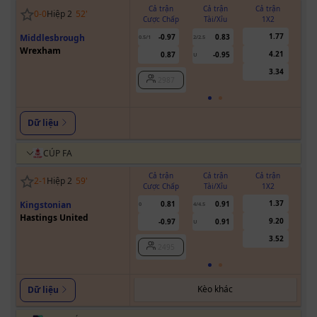
Cả trận
Cả trận
Cả trận
0
-
0
Hiệp 2
52
'
Cược Chấp
Tài/Xỉu
1X2
Cư
1.77
Middlesbrough
-0.97
0.83
0.5/1
2/2.5
Wrexham
4.21
0.87
-0.95
U
3.34
2987
Dữ liệu
CÚP FA
Cả trận
Cả trận
Cả trận
2
-
1
Hiệp 2
59
'
Cược Chấp
Tài/Xỉu
1X2
Cư
1.37
Kingstonian
0.81
0.91
0
4/4.5
Hastings United
9.20
-0.97
0.91
U
3.52
2495
Kèo khác
Dữ liệu