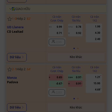
GIAO HỮU
Cả trận
Cả trận
Cả trận
1
-
0
Hiệp 2
82
'
Cược Chấp
Tài/Xỉu
1X2
Cư
1.99
UD Llanera
0.99
0.78
0.5
1/1.5
CD Lealtad
4.30
0.71
0.92
U
2.40
2245
Kèo khác
Dữ liệu
Cả trận
Cả trận
Cả trận
2
-
1
Hiệp 2
64
'
Cược Chấp
Tài/Xỉu
1X2
Cư
1.21
Monza
0.65
0.97
0
3.5/4
Padova
15.00
-0.67
0.91
U
4.69
2203
Kèo khác
Dữ liệu