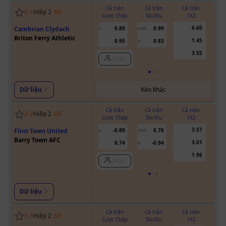
Cả trận
Cả trận
Cả trận
0
-
1
Hiệp 2
66
'
Cược Chấp
Tài/Xỉu
1X2
Cư
6.60
Cambrian Clydach
0.89
0.99
0
2.5/3
Briton Ferry Athletic
1.45
0.95
0.83
U
3.55
2735
Kèo khác
Dữ liệu
Cả trận
Cả trận
Cả trận
2
-
2
Hiệp 2
65
'
Cược Chấp
Tài/Xỉu
1X2
Cư
3.57
Flint Town United
-0.89
0.76
0
4.5/5
Barry Town AFC
3.01
0.74
-0.94
U
1.96
2423
Dữ liệu
Cả trận
Cả trận
Cả trận
1
-
3
Hiệp 2
63
'
Cược Chấp
Tài/Xỉu
1X2
Cư