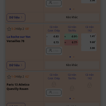
2.58
2893
Kèo khác
Dữ liệu
Cả trận
Cả trận
Cả trận
3
-
2
Hiệp 2
68
'
Cược Chấp
Tài/Xỉu
1X2
Cư
1.41
La Roche-sur-Yon
-0.83
-0.91
0
6
Versailles 78
9.60
0.73
0.77
U
3.00
2700
Kèo khác
Dữ liệu
Cả trận
Cả trận
Cả trận
1
-
0
Hiệp 2
62
'
Cược Chấp
Tài/Xỉu
1X2
Cư
Paris 13 Atletico
Quevilly Rouen
2350