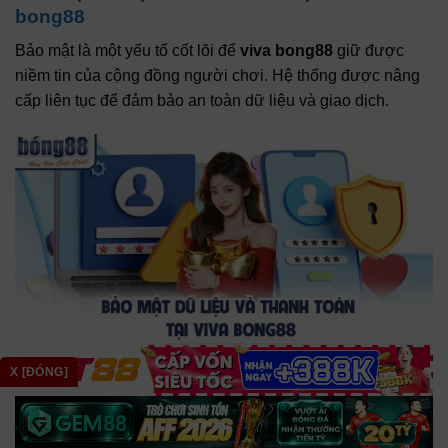
bong88
Bảo mật là một yếu tố cốt lõi để
viva bong88
giữ được
niềm tin của cộng đồng người chơi. Hệ thống được nâng
cấp liên tục để đảm bảo an toàn dữ liệu và giao dịch.
Bảo mật dữ liệu và thanh toán tại viva bong88
X [ĐÓNG]
Công nghệ bảo mật cao cấp