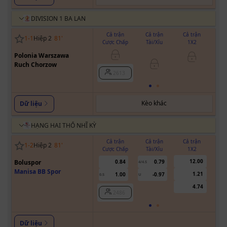
DIVISION 1 BA LAN
Cả trận
Cả trận
Cả trận
1
-
1
Hiệp 2
81
'
Cược Chấp
Tài/Xỉu
1X2
Cư
Polonia Warszawa
Ruch Chorzow
2613
Kèo khác
Dữ liệu
HẠNG HAI THỔ NHĨ KỲ
Cả trận
Cả trận
Cả trận
1
-
2
Hiệp 2
81
'
Cược Chấp
Tài/Xỉu
1X2
Cư
12.00
Boluspor
0.84
0.79
4/4.5
Manisa BB Spor
1.21
1.00
-0.97
0.5
U
4.74
2486
Dữ liệu