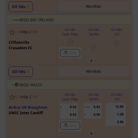
Kèo khác
Dữ liệu
VĐQG BẮC IRELAND
Cả trận
Cả trận
Cả trận
2
-
0
Hiệp 2
68
'
Cược Chấp
Tài/Xỉu
1X2
Cư
Cliftonville
Crusaders FC
2798
Kèo khác
Dữ liệu
VĐQG WALES
Cả trận
Cả trận
Cả trận
0
-
1
Hiệp 2
69
'
Cược Chấp
Tài/Xỉu
1X2
Cư
12.00
Airbus UK Broughton
0.92
0.92
0
1.5/2
UWIC Inter Cardiff
1.28
0.92
0.90
U
3.90
2464