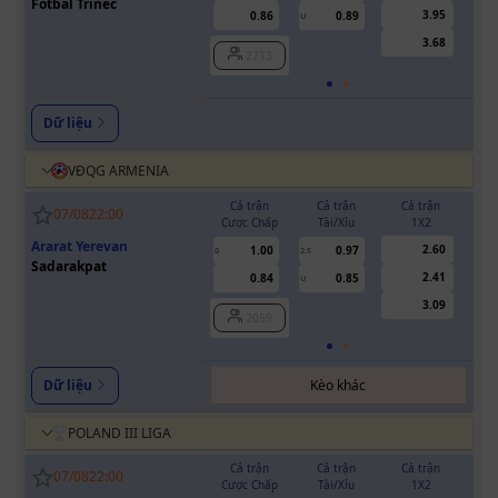
Fotbal Trinec
3.95
0.86
0.89
U
3.68
2713
Dữ liệu
VĐQG ARMENIA
Cả trận
Cả trận
Cả trận
H
07/08
22:00
Cược Chấp
Tài/Xỉu
1X2
Cượ
Ararat Yerevan
2.60
1.00
0.97
0
2.5
0
Sadarakpat
2.41
0.84
0.85
U
3.09
2059
Kèo khác
Dữ liệu
POLAND III LIGA
Cả trận
Cả trận
Cả trận
H
07/08
22:00
Cược Chấp
Tài/Xỉu
1X2
Cượ