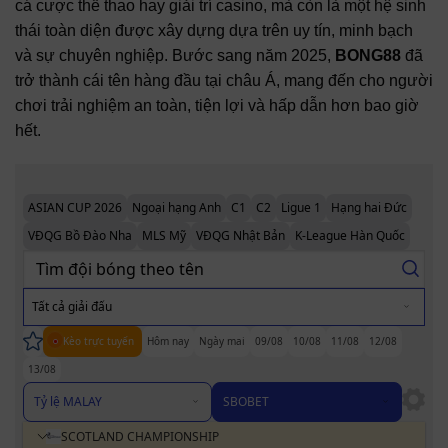
cá cược thể thao hay giải trí casino, mà còn là một hệ sinh
thái toàn diện được xây dựng dựa trên uy tín, minh bạch
và sự chuyên nghiệp. Bước sang năm 2025,
BONG88
đã
trở thành cái tên hàng đầu tại châu Á, mang đến cho người
chơi trải nghiệm an toàn, tiện lợi và hấp dẫn hơn bao giờ
hết.
ASIAN CUP 2026
Ngoại hạng Anh
C1
C2
Ligue 1
Hạng hai Đức
VĐQG Bồ Đào Nha
MLS Mỹ
VĐQG Nhật Bản
K-League Hàn Quốc
Tất cả giải đấu
Kèo trực tuyến
Hôm nay
Ngày mai
09/08
10/08
11/08
12/08
13/08
Tỷ lệ MALAY
SBOBET
SCOTLAND CHAMPIONSHIP