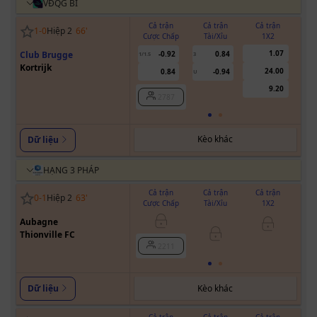
VĐQG BỈ
Cả trận
Cả trận
Cả trận
1
-
0
Hiệp 2
66
'
Cược Chấp
Tài/Xỉu
1X2
Cư
1.07
Club Brugge
-0.92
0.84
1/1.5
3
Kortrijk
24.00
0.84
-0.94
U
9.20
2787
Kèo khác
Dữ liệu
HẠNG 3 PHÁP
Cả trận
Cả trận
Cả trận
0
-
1
Hiệp 2
63
'
Cược Chấp
Tài/Xỉu
1X2
Cư
Aubagne
Thionville FC
2211
Kèo khác
Dữ liệu